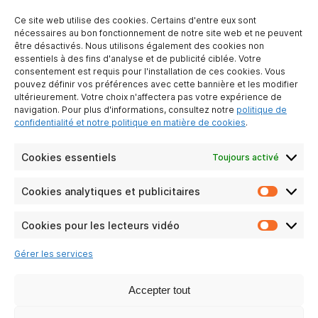
Ce site web utilise des cookies. Certains d'entre eux sont
nécessaires au bon fonctionnement de notre site web et ne peuvent
être désactivés. Nous utilisons également des cookies non
essentiels à des fins d'analyse et de publicité ciblée. Votre
A PROPOS DE NOUS
consentement est requis pour l'installation de ces cookies. Vous
pouvez définir vos préférences avec cette bannière et les modifier
Qui sommes-nous ?
ultérieurement. Votre choix n'affectera pas votre expérience de
Contactez-nous
navigation. Pour plus d'informations, consultez notre
politique de
Devenir partenaire
confidentialité et notre politique en matière de cookies
.
Mentions légales
Protection des
Cookies essentiels
Toujours activé
données
personnelles
Cookies analytiques et publicitaires
Cookie
analyti
LIENS PRATIQUE
et
Cookies pour les lecteurs vidéo
Cookie
publicit
Particuliers
pour
Gérer les services
Entreprises
les
lecteur
FAQ
vidéo
Accepter tout
RSE