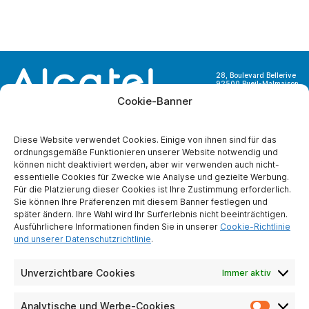
28, Boulevard Bellerive
92500 Rueil-Malmaison
France
Cookie-Banner
Diese Website verwendet Cookies. Einige von ihnen sind für das
ordnungsgemäße Funktionieren unserer Website notwendig und
können nicht deaktiviert werden, aber wir verwenden auch nicht-
ÜBER UNS
essentielle Cookies für Zwecke wie Analyse und gezielte Werbung.
Für die Platzierung dieser Cookies ist Ihre Zustimmung erforderlich.
Wer sind wir ?
Sie können Ihre Präferenzen mit diesem Banner festlegen und
Partner werden
später ändern. Ihre Wahl wird Ihr Surferlebnis nicht beeinträchtigen.
Kontaktiere uns
Ausführlichere Informationen finden Sie in unserer
Cookie-Richtlinie
und unserer Datenschutzrichtlinie
.
Impressum
Schutz
personenbezogener
Unverzichtbare Cookies
Immer aktiv
Daten
Analytische und Werbe-Cookies