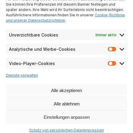
Sie können Ihre Präferenzen mit diesem Banner festlegen und
Partner werden
später ändern. Ihre Wahl wird Ihr Surferlebnis nicht beeinträchtigen.
Kontaktiere uns
Ausführlichere Informationen finden Sie in unserer
Cookie-Richtlinie
und unserer Datenschutzrichtlinie
.
Impressum
Schutz
personenbezogener
Unverzichtbare Cookies
Immer aktiv
Daten
Analytische und Werbe-Cookies
Analyti
PRAKTISCHE PFANDRECHTE
und
Werbe-
Video-Player-Cookies
Particuliers
Video-
Cookie
Entreprises
Player-
Dienste verwalten
Cookie
Häufig gestellte
Fragen
Alle akzeptieren
CSR
Alle ablehnen
UNSERE SOZIALEN NETZWERKE
Einstellungen anpassen
Schutz von persönlichen Daten
Impressum