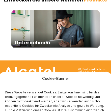
Unternehmen
28, Boulevard Bellerive
92500 Rueil-Malmaison
France
Cookie-Banner
Diese Website verwendet Cookies. Einige von ihnen sind für das
ordnungsgemäße Funktionieren unserer Website notwendig und
können nicht deaktiviert werden, aber wir verwenden auch nicht-
ÜBER UNS
essentielle Cookies für Zwecke wie Analyse und gezielte Werbung.
Für die Platzierung dieser Cookies ist Ihre Zustimmung erforderlich.
Wer sind wir ?