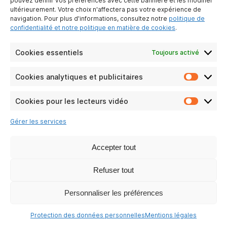
pouvez définir vos préférences avec cette bannière et les modifier
LIENS PRATIQUE
ultérieurement. Votre choix n'affectera pas votre expérience de
navigation. Pour plus d'informations, consultez notre
politique de
Particuliers
confidentialité et notre politique en matière de cookies
.
Entreprises
FAQ
Cookies essentiels
Toujours activé
RSE
Cookies analytiques et publicitaires
Cookie
NOS RÉSEAUX SOCIAUX
analyti
et
Cookies pour les lecteurs vidéo
Cookie
publicit
pour
Gérer les services
les
lecteur
vidéo
Accepter tout
Refuser tout
Personnaliser les préférences
Protection des données personnelles
Mentions légales