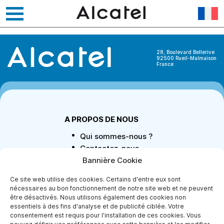
Skip
Électro Dépôt
to
content
28, Boulevard Bellerive
92500 Rueil-Malmaison
France
A PROPOS DE NOUS
Qui sommes-nous ?
Contactez-nous
Devenir partenaire
Bannière Cookie
Mentions légales
Ce site web utilise des cookies. Certains d'entre eux sont
Protection des
nécessaires au bon fonctionnement de notre site web et ne peuvent
données
être désactivés. Nous utilisons également des cookies non
personnelles
essentiels à des fins d'analyse et de publicité ciblée. Votre
consentement est requis pour l'installation de ces cookies. Vous