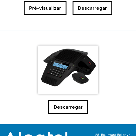
Pré-visualizar
Descarregar
Descarregar
28, Boulevard Bellerive