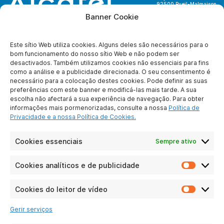
92500 Rueil-Malmaison
France
Banner Cookie
Este sítio Web utiliza cookies. Alguns deles são necessários para o
bom funcionamento do nosso sítio Web e não podem ser
desactivados. Também utilizamos cookies não essenciais para fins
SOBRE NÓS
como a análise e a publicidade direcionada. O seu consentimento é
necessário para a colocação destes cookies. Pode definir as suas
Quem somos nós ?
preferências com este banner e modificá-las mais tarde. A sua
Para se tornar
escolha não afectará a sua experiência de navegação. Para obter
parceiro
informações mais pormenorizadas, consulte a nossa
Política de
Contate-nos
Privacidade e a nossa Política de Cookies.
Notícia legal
Proteção de dados
Cookies essenciais
Sempre ativo
pessoais
Cookies analíticos e de publicidade
Cookie
LIGAÇÕES PRÁTICAS
analític
e
Cookies do leitor de vídeo
Particulares
Cookie
de
Negócios
do
publici
Gerir serviços
leitor
Perguntas
de