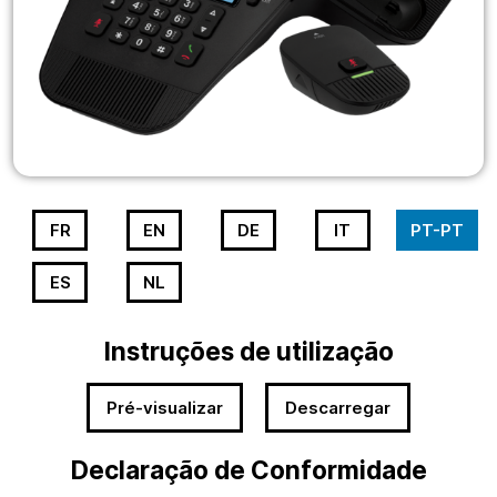
FR
EN
DE
IT
PT-PT
ES
NL
Instruções de utilização
Pré-visualizar
Descarregar
Declaração de Conformidade