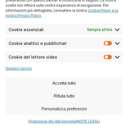
preferenze con questo banner e modificarle in seguito. La vostra
scelta non influirà sulla vostra esperienza di navigazione. Per
informazioni più dettagliate, consultare la nostra
Cookie Policy e la
nostra Privacy Policy
.
TMAX 70
Cookie essenziali
Sempre attivo
Leggi le domande
Cookie analitici e pubblicitari
Cookie
analitici
e
Cookie del lettore video
Cookie
pubblici
del
Gestisci servizi
lettore
video
Accetta tutto
Rifiuta tutto
Personalizza preferenze
T78
Protezione dei dati personali
NOTE LEGALI