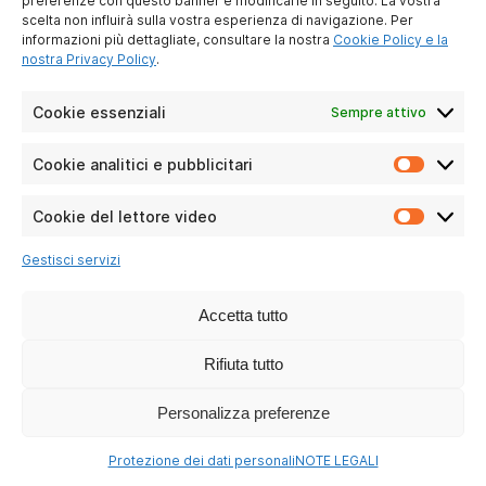
preferenze con questo banner e modificarle in seguito. La vostra
scelta non influirà sulla vostra esperienza di navigazione. Per
informazioni più dettagliate, consultare la nostra
Cookie Policy e la
nostra Privacy Policy
.
Cookie essenziali
Sempre attivo
TMAX 10
Cookie analitici e pubblicitari
Cookie
Leggi le domande
analitici
e
Cookie del lettore video
Cookie
pubblici
del
Gestisci servizi
lettore
video
Accetta tutto
Rifiuta tutto
Personalizza preferenze
Protezione dei dati personali
NOTE LEGALI