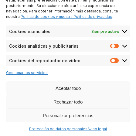
establecer sus preferencias con este banner y modificarlas
posteriormente. Su elección no afectará a su experiencia de
navegación. Para obtener información más detallada, consulte
nuestra
Política de cookies y nuestra Política de privacidad
.
T78
Cookies esenciales
Siempre activo
Ver las preguntas
Cookies analíticas y publicitarias
Cookie
analític
y
Cookies del reproductor de vídeo
Cookie
publicit
del
Gestionar los servicios
reprodu
de
vídeo
Aceptar todo
Rechazar todo
Personalizar preferencias
Protección de datos personales
Aviso legal
T76