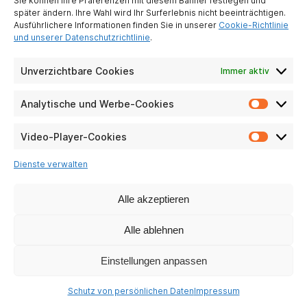
Sie können Ihre Präferenzen mit diesem Banner festlegen und
später ändern. Ihre Wahl wird Ihr Surferlebnis nicht beeinträchtigen.
Ausführlichere Informationen finden Sie in unserer
Cookie-Richtlinie
und unserer Datenschutzrichtlinie
.
TMAX 70
Unverzichtbare Cookies
Immer aktiv
Fragen ansehen
Analytische und Werbe-Cookies
Analyti
und
Werbe-
Video-Player-Cookies
Video-
Cookie
Player-
Dienste verwalten
Cookie
Alle akzeptieren
Alle ablehnen
Einstellungen anpassen
Schutz von persönlichen Daten
Impressum
TMAX 10