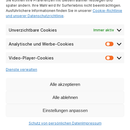
Sie können Ihre Präferenzen mit diesem Banner festlegen und
später ändern. Ihre Wahl wird Ihr Surferlebnis nicht beeinträchtigen.
Ausführlichere Informationen finden Sie in unserer
Cookie-Richtlinie
und unserer Datenschutzrichtlinie
.
Unverzichtbare Cookies
Immer aktiv
TMAX 10
Analytische und Werbe-Cookies
Analyti
und
Fragen ansehen
Werbe-
Video-Player-Cookies
Video-
Cookie
Player-
Dienste verwalten
Cookie
Alle akzeptieren
Alle ablehnen
Einstellungen anpassen
Schutz von persönlichen Daten
Impressum