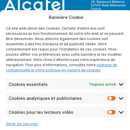
28, Boulevard Bellerive
92500 Rueil-Malmaison
France
Bannière Cookie
Ce site web utilise des cookies. Certains d'entre eux sont
nécessaires au bon fonctionnement de notre site web et ne peuvent
être désactivés. Nous utilisons également des cookies non
A PROPOS DE NOUS
essentiels à des fins d'analyse et de publicité ciblée. Votre
consentement est requis pour l'installation de ces cookies. Vous
Qui sommes-nous ?
pouvez définir vos préférences avec cette bannière et les modifier
Contactez-nous
ultérieurement. Votre choix n'affectera pas votre expérience de
Devenir partenaire
navigation. Pour plus d'informations, consultez notre
politique de
confidentialité et notre politique en matière de cookies
.
Mentions légales
Protection des
données
Cookies essentiels
Toujours activé
personnelles
Cookies analytiques et publicitaires
Cooki
LIENS PRATIQUE
analyt
et
Cookies pour les lecteurs vidéo
Particuliers
Cooki
publici
pour
Entreprises
Gérer les services
les
FAQ